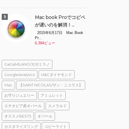
Mac book Proでコピペ
が遅いのを解消！...
2015年6月17日 Mac Book
Pr...
6,394ビュー
GaGaMILANO/ガガミラノ
GoogleAnalytics
H&Cダイヤモンド
Mac
【SAINT NICOLAS/サン・ニコラス】
お守りジュエリー
アミュレット
エチオピア産オパール
エメラルド
オススメBEST5
オパール
カスタマイズリング
コピーライト