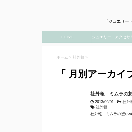
「ジュエリー
HOME
ジュエリー・アクセサ
のこと
ホーム
>
社外報
>
「 月別アーカイブ：
社外報 ミムラの想い
2013/09/01
-
社外
社外報
社外報 ミムラの想いVo