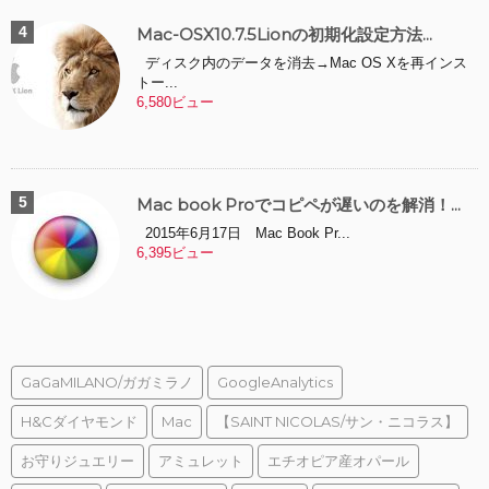
Mac-OSX10.7.5Lionの初期化設定方法...
ディスク内のデータを消去→Mac OS Xを再インス
トー...
6,580ビュー
Mac book Proでコピペが遅いのを解消！...
2015年6月17日 Mac Book Pr...
6,395ビュー
GaGaMILANO/ガガミラノ
GoogleAnalytics
H&Cダイヤモンド
Mac
【SAINT NICOLAS/サン・ニコラス】
お守りジュエリー
アミュレット
エチオピア産オパール