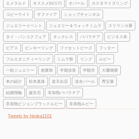
エメラルド
オススメBEST5
オパール
カスタマイズリング
コピーライト
サファイア
ショップチャンネル
ジュエリーイベント
ジュエリー＆ウォッチミムラ
スリランカ展
タイ・バンコクフェア
ネックレス
パパラチア
ビジネス本
ピアス
ピンキーリング
ファセットビーズ
フッター
フルエタニティーリング
ミムラ祭
リング
ルビー
一粒ジュエリー
創業祭
半期決算
半額市
大珊瑚展
本の紹介
松本真珠
楽天出店
淡水パール
秀宝展
結婚指輪
誕生石
非加熱パパラチア
非加熱ピジョンブラッドルビー
非加熱ルビー
Tweets by hiroka1101