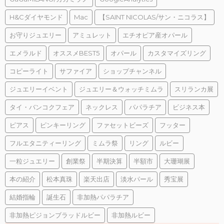
H&Cダイヤモンド
Mac
【SAINT NICOLAS/サン・ニコラス】
お守りジュエリー
アミュレット
エチオピア産オパール
エメラルド
オススメBEST5
オパール
カスタマイズリング
コピーライト
サファイア
ショップチャンネル
ジュエリーイベント
ジュエリー＆ウォッチミムラ
スリランカ展
タイ・バンコクフェア
ネックレス
パパラチア
ビジネス本
ピアス
ピンキーリング
ファセットビーズ
フッター
フルエタニティーリング
ミムラ祭
リング
ルビー
一粒ジュエリー
創業祭
半期決算
半額市
大珊瑚展
本の紹介
松本真珠
楽天出店
淡水パール
秀宝展
結婚指輪
誕生石
非加熱パパラチア
非加熱ピジョンブラッドルビー
非加熱ルビー