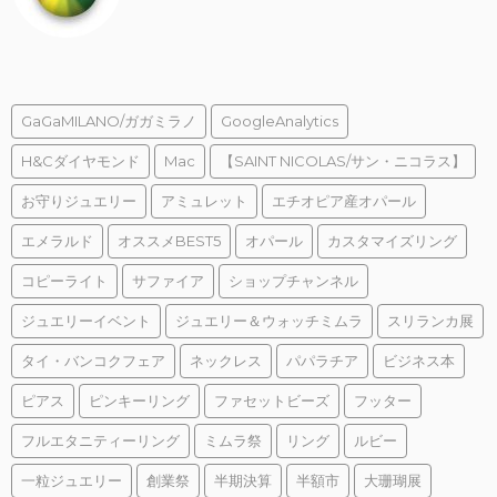
GaGaMILANO/ガガミラノ
GoogleAnalytics
H&Cダイヤモンド
Mac
【SAINT NICOLAS/サン・ニコラス】
お守りジュエリー
アミュレット
エチオピア産オパール
エメラルド
オススメBEST5
オパール
カスタマイズリング
コピーライト
サファイア
ショップチャンネル
ジュエリーイベント
ジュエリー＆ウォッチミムラ
スリランカ展
タイ・バンコクフェア
ネックレス
パパラチア
ビジネス本
ピアス
ピンキーリング
ファセットビーズ
フッター
フルエタニティーリング
ミムラ祭
リング
ルビー
一粒ジュエリー
創業祭
半期決算
半額市
大珊瑚展