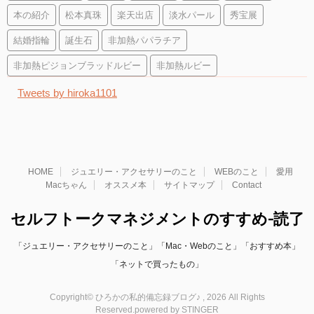
本の紹介
松本真珠
楽天出店
淡水パール
秀宝展
結婚指輪
誕生石
非加熱パパラチア
非加熱ピジョンブラッドルビー
非加熱ルビー
Tweets by hiroka1101
HOME
ジュエリー・アクセサリーのこと
WEBのこと
愛用
Macちゃん
オススメ本
サイトマップ
Contact
セルフトークマネジメントのすすめ-読了
「ジュエリー・アクセサリーのこと」「Mac・Webのこと」「おすすめ本」
「ネットで買ったもの」
Copyright© ひろかの私的備忘録ブログ♪ , 2026 All Rights
Reserved.
powered by STINGER