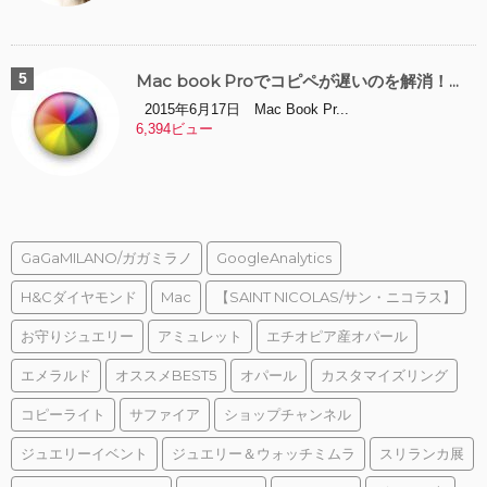
Mac book Proでコピペが遅いのを解消！...
2015年6月17日 Mac Book Pr...
6,394ビュー
GaGaMILANO/ガガミラノ
GoogleAnalytics
H&Cダイヤモンド
Mac
【SAINT NICOLAS/サン・ニコラス】
お守りジュエリー
アミュレット
エチオピア産オパール
エメラルド
オススメBEST5
オパール
カスタマイズリング
コピーライト
サファイア
ショップチャンネル
ジュエリーイベント
ジュエリー＆ウォッチミムラ
スリランカ展