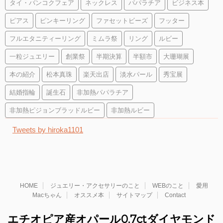
タイ・バンコクフェア
ネックレス
パパラチア
ビジネス本
ピアス
ピンキーリング
ファセットビーズ
フッター
フルエタニティーリング
ミムラ祭
リング
ルビー
一粒ジュエリー
創業祭
半期決算
半額市
大珊瑚展
本の紹介
松本真珠
楽天出店
淡水パール
秀宝展
結婚指輪
誕生石
非加熱パパラチア
非加熱ピジョンブラッドルビー
非加熱ルビー
Tweets by hiroka1101
HOME
ジュエリー・アクセサリーのこと
WEBのこと
愛用
Macちゃん
オススメ本
サイトマップ
Contact
エチオピア産オパール0.7ctダイヤモンド