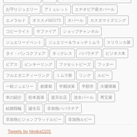
お守りジュエリー
アミュレット
エチオピア産オパール
エメラルド
オススメBEST5
オパール
カスタマイズリング
コピーライト
サファイア
ショップチャンネル
ジュエリーイベント
ジュエリー＆ウォッチミムラ
スリランカ展
タイ・バンコクフェア
ネックレス
パパラチア
ビジネス本
ピアス
ピンキーリング
ファセットビーズ
フッター
フルエタニティーリング
ミムラ祭
リング
ルビー
一粒ジュエリー
創業祭
半期決算
半額市
大珊瑚展
本の紹介
松本真珠
楽天出店
淡水パール
秀宝展
結婚指輪
誕生石
非加熱パパラチア
非加熱ピジョンブラッドルビー
非加熱ルビー
Tweets by hiroka1101