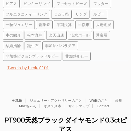
ピアス
ピンキーリング
ファセットビーズ
フッター
フルエタニティーリング
ミムラ祭
リング
ルビー
一粒ジュエリー
創業祭
半期決算
半額市
大珊瑚展
本の紹介
松本真珠
楽天出店
淡水パール
秀宝展
結婚指輪
誕生石
非加熱パパラチア
非加熱ピジョンブラッドルビー
非加熱ルビー
Tweets by hiroka1101
HOME
ジュエリー・アクセサリーのこと
WEBのこと
愛用
Macちゃん
オススメ本
サイトマップ
Contact
PT900天然ブラックダイヤモンド0.3ctピ
アス