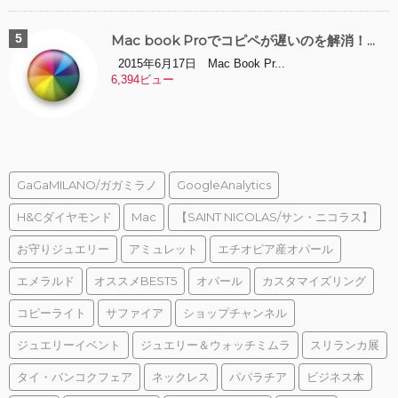
Mac book Proでコピペが遅いのを解消！...
2015年6月17日 Mac Book Pr...
6,394ビュー
GaGaMILANO/ガガミラノ
GoogleAnalytics
H&Cダイヤモンド
Mac
【SAINT NICOLAS/サン・ニコラス】
お守りジュエリー
アミュレット
エチオピア産オパール
エメラルド
オススメBEST5
オパール
カスタマイズリング
コピーライト
サファイア
ショップチャンネル
ジュエリーイベント
ジュエリー＆ウォッチミムラ
スリランカ展
タイ・バンコクフェア
ネックレス
パパラチア
ビジネス本