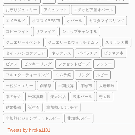
お守りジュエリー
アミュレット
エチオピア産オパール
エメラルド
オススメBEST5
オパール
カスタマイズリング
コピーライト
サファイア
ショップチャンネル
ジュエリーイベント
ジュエリー＆ウォッチミムラ
スリランカ展
タイ・バンコクフェア
ネックレス
パパラチア
ビジネス本
ピアス
ピンキーリング
ファセットビーズ
フッター
フルエタニティーリング
ミムラ祭
リング
ルビー
一粒ジュエリー
創業祭
半期決算
半額市
大珊瑚展
本の紹介
松本真珠
楽天出店
淡水パール
秀宝展
結婚指輪
誕生石
非加熱パパラチア
非加熱ピジョンブラッドルビー
非加熱ルビー
Tweets by hiroka1101