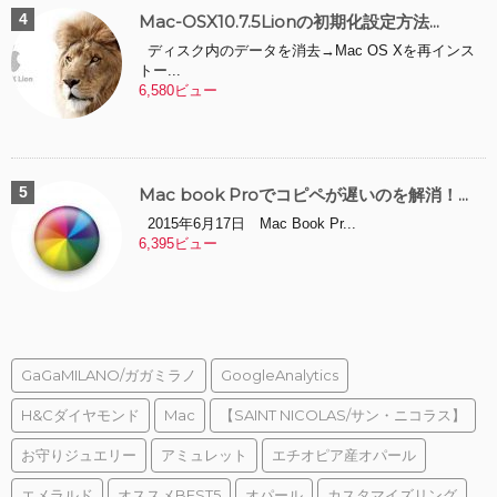
Mac-OSX10.7.5Lionの初期化設定方法...
ディスク内のデータを消去→Mac OS Xを再インス
トー...
6,580ビュー
Mac book Proでコピペが遅いのを解消！...
2015年6月17日 Mac Book Pr...
6,395ビュー
GaGaMILANO/ガガミラノ
GoogleAnalytics
H&Cダイヤモンド
Mac
【SAINT NICOLAS/サン・ニコラス】
お守りジュエリー
アミュレット
エチオピア産オパール
エメラルド
オススメBEST5
オパール
カスタマイズリング