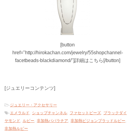
[button
href="http://hirokachan.com/jewelry/55shopchannel-
facetbeads-blackdiamond/"]詳細はこちら[/button]
[ジュエリーコンテンツ]
-
ジュエリー・アクセサリー
-
エメラルド
,
ショップチャンネル
,
ファセットビーズ
,
ブラックダイ
ヤモンド
,
ルビー
,
非加熱パパラチア
,
非加熱ピジョンブラッドルビー
,
非加熱ルビー