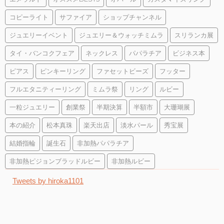
コピーライト
サファイア
ショップチャンネル
ジュエリーイベント
ジュエリー＆ウォッチミムラ
スリランカ展
タイ・バンコクフェア
ネックレス
パパラチア
ビジネス本
ピアス
ピンキーリング
ファセットビーズ
フッター
フルエタニティーリング
ミムラ祭
リング
ルビー
一粒ジュエリー
創業祭
半期決算
半額市
大珊瑚展
本の紹介
松本真珠
楽天出店
淡水パール
秀宝展
結婚指輪
誕生石
非加熱パパラチア
非加熱ピジョンブラッドルビー
非加熱ルビー
Tweets by hiroka1101