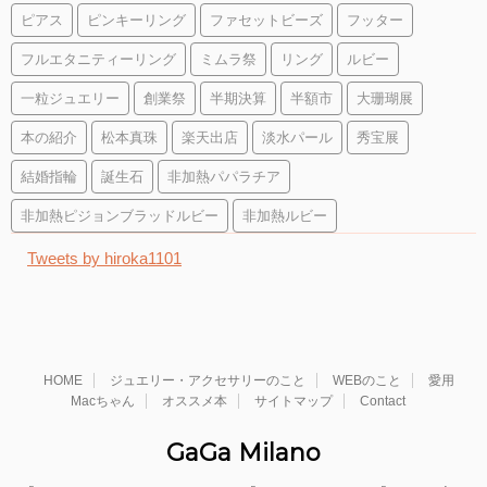
ピアス
ピンキーリング
ファセットビーズ
フッター
フルエタニティーリング
ミムラ祭
リング
ルビー
一粒ジュエリー
創業祭
半期決算
半額市
大珊瑚展
本の紹介
松本真珠
楽天出店
淡水パール
秀宝展
結婚指輪
誕生石
非加熱パパラチア
非加熱ピジョンブラッドルビー
非加熱ルビー
Tweets by hiroka1101
HOME
ジュエリー・アクセサリーのこと
WEBのこと
愛用
Macちゃん
オススメ本
サイトマップ
Contact
GaGa Milano