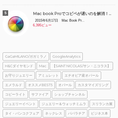
Mac book Proでコピペが遅いのを解消！...
2015年6月17日 Mac Book Pr...
6,395ビュー
GaGaMILANO/ガガミラノ
GoogleAnalytics
H&Cダイヤモンド
Mac
【SAINT NICOLAS/サン・ニコラス】
お守りジュエリー
アミュレット
エチオピア産オパール
エメラルド
オススメBEST5
オパール
カスタマイズリング
コピーライト
サファイア
ショップチャンネル
ジュエリーイベント
ジュエリー＆ウォッチミムラ
スリランカ展
タイ・バンコクフェア
ネックレス
パパラチア
ビジネス本