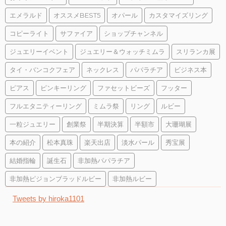
エメラルド
オススメBEST5
オパール
カスタマイズリング
コピーライト
サファイア
ショップチャンネル
ジュエリーイベント
ジュエリー＆ウォッチミムラ
スリランカ展
タイ・バンコクフェア
ネックレス
パパラチア
ビジネス本
ピアス
ピンキーリング
ファセットビーズ
フッター
フルエタニティーリング
ミムラ祭
リング
ルビー
一粒ジュエリー
創業祭
半期決算
半額市
大珊瑚展
本の紹介
松本真珠
楽天出店
淡水パール
秀宝展
結婚指輪
誕生石
非加熱パパラチア
非加熱ピジョンブラッドルビー
非加熱ルビー
Tweets by hiroka1101