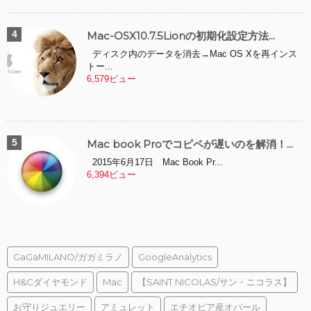
Mac-OSX10.7.5Lionの初期化設定方法...
ディスク内のデータを消去→Mac OS Xを再インス
トー...
6,579ビュー
Mac book Proでコピペが遅いのを解消！...
2015年6月17日 Mac Book Pr...
6,394ビュー
GaGaMILANO/ガガミラノ
GoogleAnalytics
H&Cダイヤモンド
Mac
【SAINT NICOLAS/サン・ニコラス】
お守りジュエリー
アミュレット
エチオピア産オパール