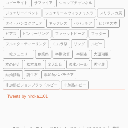
コピーライト
サファイア
ショップチャンネル
ジュエリーイベント
ジュエリー＆ウォッチミムラ
スリランカ展
タイ・バンコクフェア
ネックレス
パパラチア
ビジネス本
ピアス
ピンキーリング
ファセットビーズ
フッター
フルエタニティーリング
ミムラ祭
リング
ルビー
一粒ジュエリー
創業祭
半期決算
半額市
大珊瑚展
本の紹介
松本真珠
楽天出店
淡水パール
秀宝展
結婚指輪
誕生石
非加熱パパラチア
非加熱ピジョンブラッドルビー
非加熱ルビー
Tweets by hiroka1101