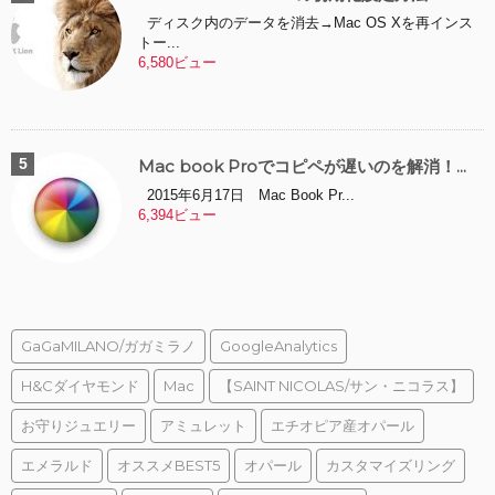
ディスク内のデータを消去→Mac OS Xを再インス
トー...
6,580ビュー
Mac book Proでコピペが遅いのを解消！...
2015年6月17日 Mac Book Pr...
6,394ビュー
GaGaMILANO/ガガミラノ
GoogleAnalytics
H&Cダイヤモンド
Mac
【SAINT NICOLAS/サン・ニコラス】
お守りジュエリー
アミュレット
エチオピア産オパール
エメラルド
オススメBEST5
オパール
カスタマイズリング