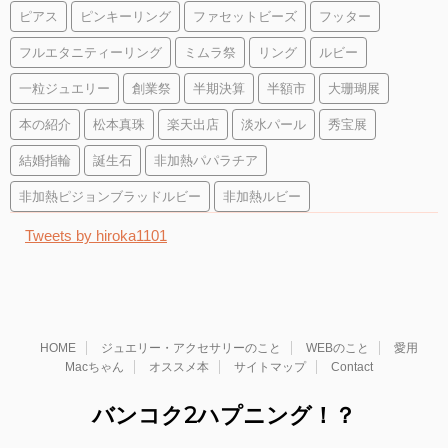
ピアス
ピンキーリング
ファセットビーズ
フッター
フルエタニティーリング
ミムラ祭
リング
ルビー
一粒ジュエリー
創業祭
半期決算
半額市
大珊瑚展
本の紹介
松本真珠
楽天出店
淡水パール
秀宝展
結婚指輪
誕生石
非加熱パパラチア
非加熱ピジョンブラッドルビー
非加熱ルビー
Tweets by hiroka1101
HOME
ジュエリー・アクセサリーのこと
WEBのこと
愛用
Macちゃん
オススメ本
サイトマップ
Contact
バンコク2ハプニング！？