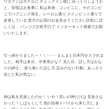
ワタクシはホテルに チェックイン後に ゆっくりしようか
と、皆様はお食事に 私は単身、コンビニに。そのコンビ
ニでハプニング発生。シーロム通り スクンビット通りで
多発している 貴方のお国のお金見せてください詐欺に 詳
しくは、 バンコク詐欺手口で インターネット検索でお願
いいたします。
引っ掛かりました～！！･････ まんまと日本円をスラれま
した。相手は多分、中東系かな？ 見た目、話し方はかな
りの紳士。 落ち着いた話し方 淀みのない行動。あっさり
信じた私が危ない。
神は私を見放したのか！ いや！笑いの神だけは 見放さな
かった！しばらくして 他の自称ドバイから来た方に ま