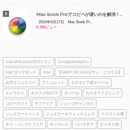
Mac book Proでコピペが遅いのを解消！...
2015年6月17日 Mac Book Pr...
6,396ビュー
GaGaMILANO/ガガミラノ
GoogleAnalytics
H&Cダイヤモンド
Mac
【SAINT NICOLAS/サン・ニコラス】
お守りジュエリー
アミュレット
エチオピア産オパール
エメラルド
オススメBEST5
オパール
カスタマイズリング
コピーライト
サファイア
ショップチャンネル
ジュエリーイベント
ジュエリー＆ウォッチミムラ
スリランカ展
タイ・バンコクフェア
ネックレス
パパラチア
ビジネス本