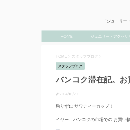
「ジュエリー
HOME
ジュエリー・アクセサ
のこと
HOME
>
スタッフブログ
>
スタッフブログ
バンコク滞在記。お
2014/10/29
懲りずに サワディーカップ！
イヤー、バンコクの市場での お買い