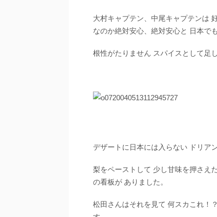
大村キャプテン、中尾キャプテンは 好
なのか絶対安心、絶対安心と 日本で
根性がたりません スパイスとして足
デザートに日本には入らない ドリア
梨をペーストして 少し甘味を押さえ
の看板が ありました。
松田さんはそれを見て 何スカこれ！
す。