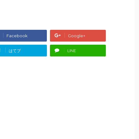
Facebook
Google+
!
はてブ
LINE