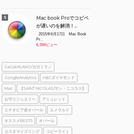
Mac book Proでコピペ
が遅いのを解消！...
2015年6月17日 Mac Book
Pr...
6,394ビュー
GaGaMILANO/ガガミラノ
GoogleAnalytics
H&Cダイヤモンド
Mac
【SAINT NICOLAS/サン・ニコラス】
お守りジュエリー
アミュレット
エチオピア産オパール
エメラルド
オススメBEST5
オパール
カスタマイズリング
コピーライト