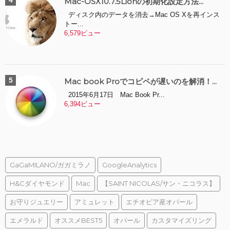
Mac-OSX10.7.5Lionの初期化設定方法...
ディスク内のデータを消去→Mac OS Xを再インス
トー...
6,579ビュー
Mac book Proでコピペが遅いのを解消！...
2015年6月17日 Mac Book Pr...
6,394ビュー
GaGaMILANO/ガガミラノ
GoogleAnalytics
H&Cダイヤモンド
Mac
【SAINT NICOLAS/サン・ニコラス】
お守りジュエリー
アミュレット
エチオピア産オパール
エメラルド
オススメBEST5
オパール
カスタマイズリング