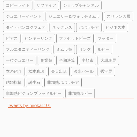
コピーライト
サファイア
ショップチャンネル
ジュエリーイベント
ジュエリー＆ウォッチミムラ
スリランカ展
タイ・バンコクフェア
ネックレス
パパラチア
ビジネス本
ピアス
ピンキーリング
ファセットビーズ
フッター
フルエタニティーリング
ミムラ祭
リング
ルビー
一粒ジュエリー
創業祭
半期決算
半額市
大珊瑚展
本の紹介
松本真珠
楽天出店
淡水パール
秀宝展
結婚指輪
誕生石
非加熱パパラチア
非加熱ピジョンブラッドルビー
非加熱ルビー
Tweets by hiroka1101