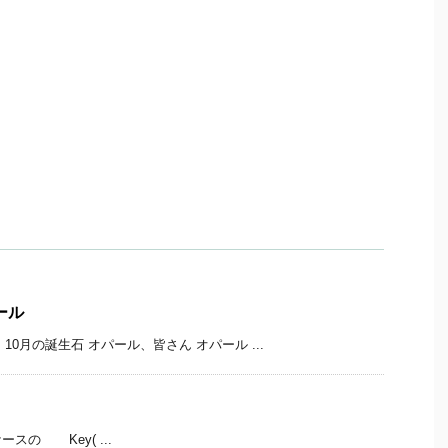
ール
10月の誕生石 オパール、皆さん オパール ...
スの Key( ...