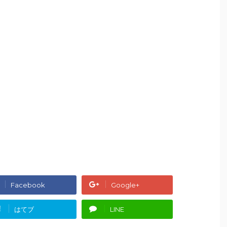
Facebook
Google+
!
はてブ
LINE