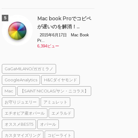
Mac book Proでコピペ
が遅いのを解消！...
2015年6月17日 Mac Book
Pr...
6,394ビュー
GaGaMILANO/ガガミラノ
GoogleAnalytics
H&Cダイヤモンド
Mac
【SAINT NICOLAS/サン・ニコラス】
お守りジュエリー
アミュレット
エチオピア産オパール
エメラルド
オススメBEST5
オパール
カスタマイズリング
コピーライト