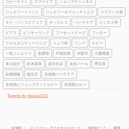
コピーライト
サファイア
ショップチャンネル
ジュエリーイベント
ジュエリー＆ウォッチミムラ
スリランカ展
タイ・バンコクフェア
ネックレス
パパラチア
ビジネス本
ピアス
ピンキーリング
ファセットビーズ
フッター
フルエタニティーリング
ミムラ祭
リング
ルビー
一粒ジュエリー
創業祭
半期決算
半額市
大珊瑚展
本の紹介
松本真珠
楽天出店
淡水パール
秀宝展
結婚指輪
誕生石
非加熱パパラチア
非加熱ピジョンブラッドルビー
非加熱ルビー
Tweets by hiroka1101
HOME
ジュエリー・アクセサリーのこと
WEBのこと
愛用