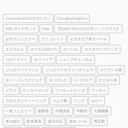
GaGaMILANO/ガガミラノ
GoogleAnalytics
H&Cダイヤモンド
Mac
【SAINT NICOLAS/サン・ニコラス】
お守りジュエリー
アミュレット
エチオピア産オパール
エメラルド
オススメBEST5
オパール
カスタマイズリング
コピーライト
サファイア
ショップチャンネル
ジュエリーイベント
ジュエリー＆ウォッチミムラ
スリランカ展
タイ・バンコクフェア
ネックレス
パパラチア
ビジネス本
ピアス
ピンキーリング
ファセットビーズ
フッター
フルエタニティーリング
ミムラ祭
リング
ルビー
一粒ジュエリー
創業祭
半期決算
半額市
大珊瑚展
本の紹介
松本真珠
楽天出店
淡水パール
秀宝展