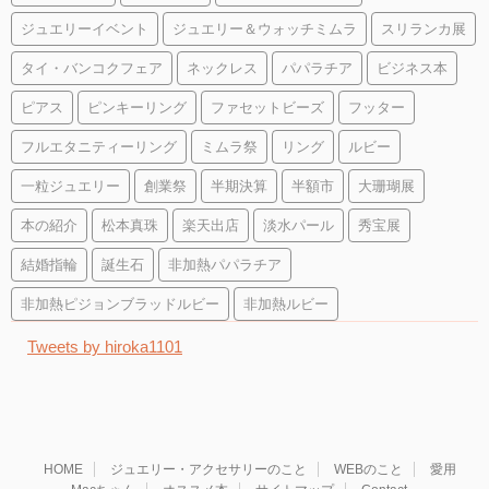
ジュエリーイベント
ジュエリー＆ウォッチミムラ
スリランカ展
タイ・バンコクフェア
ネックレス
パパラチア
ビジネス本
ピアス
ピンキーリング
ファセットビーズ
フッター
フルエタニティーリング
ミムラ祭
リング
ルビー
一粒ジュエリー
創業祭
半期決算
半額市
大珊瑚展
本の紹介
松本真珠
楽天出店
淡水パール
秀宝展
結婚指輪
誕生石
非加熱パパラチア
非加熱ピジョンブラッドルビー
非加熱ルビー
Tweets by hiroka1101
HOME
ジュエリー・アクセサリーのこと
WEBのこと
愛用