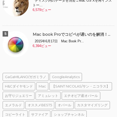
ディスク内のデータを消去→Mac OS Xを再インス
トー...
6,579ビュー
Mac book Proでコピペが遅いのを解消！...
2015年6月17日 Mac Book Pr...
6,394ビュー
GaGaMILANO/ガガミラノ
GoogleAnalytics
H&Cダイヤモンド
Mac
【SAINT NICOLAS/サン・ニコラス】
お守りジュエリー
アミュレット
エチオピア産オパール
エメラルド
オススメBEST5
オパール
カスタマイズリング
コピーライト
サファイア
ショップチャンネル