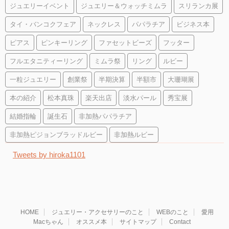
ジュエリーイベント
ジュエリー＆ウォッチミムラ
スリランカ展
タイ・バンコクフェア
ネックレス
パパラチア
ビジネス本
ピアス
ピンキーリング
ファセットビーズ
フッター
フルエタニティーリング
ミムラ祭
リング
ルビー
一粒ジュエリー
創業祭
半期決算
半額市
大珊瑚展
本の紹介
松本真珠
楽天出店
淡水パール
秀宝展
結婚指輪
誕生石
非加熱パパラチア
非加熱ピジョンブラッドルビー
非加熱ルビー
Tweets by hiroka1101
HOME
ジュエリー・アクセサリーのこと
WEBのこと
愛用
Macちゃん
オススメ本
サイトマップ
Contact