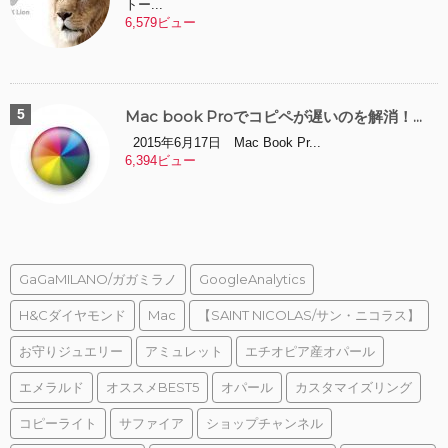
トー...
6,579ビュー
Mac book Proでコピペが遅いのを解消！...
2015年6月17日 Mac Book Pr...
6,394ビュー
GaGaMILANO/ガガミラノ
GoogleAnalytics
H&Cダイヤモンド
Mac
【SAINT NICOLAS/サン・ニコラス】
お守りジュエリー
アミュレット
エチオピア産オパール
エメラルド
オススメBEST5
オパール
カスタマイズリング
コピーライト
サファイア
ショップチャンネル