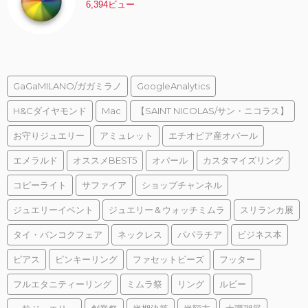
6,394ビュー
GaGaMILANO/ガガミラノ
GoogleAnalytics
H&Cダイヤモンド
Mac
【SAINT NICOLAS/サン・ニコラス】
お守りジュエリー
アミュレット
エチオピア産オパール
エメラルド
オススメBEST5
オパール
カスタマイズリング
コピーライト
サファイア
ショップチャンネル
ジュエリーイベント
ジュエリー＆ウォッチミムラ
スリランカ展
タイ・バンコクフェア
ネックレス
パパラチア
ビジネス本
ピアス
ピンキーリング
ファセットビーズ
フッター
フルエタニティーリング
ミムラ祭
リング
ルビー