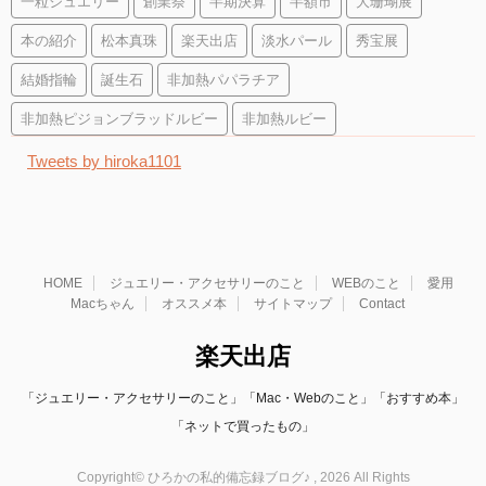
一粒ジュエリー
創業祭
半期決算
半額市
大珊瑚展
本の紹介
松本真珠
楽天出店
淡水パール
秀宝展
結婚指輪
誕生石
非加熱パパラチア
非加熱ピジョンブラッドルビー
非加熱ルビー
Tweets by hiroka1101
HOME
ジュエリー・アクセサリーのこと
WEBのこと
愛用
Macちゃん
オススメ本
サイトマップ
Contact
楽天出店
「ジュエリー・アクセサリーのこと」「Mac・Webのこと」「おすすめ本」
「ネットで買ったもの」
Copyright© ひろかの私的備忘録ブログ♪ , 2026 All Rights