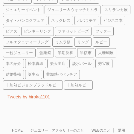
ジュエリーイベント
ジュエリー＆ウォッチミムラ
スリランカ展
タイ・バンコクフェア
ネックレス
パパラチア
ビジネス本
ピアス
ピンキーリング
ファセットビーズ
フッター
フルエタニティーリング
ミムラ祭
リング
ルビー
一粒ジュエリー
創業祭
半期決算
半額市
大珊瑚展
本の紹介
松本真珠
楽天出店
淡水パール
秀宝展
結婚指輪
誕生石
非加熱パパラチア
非加熱ピジョンブラッドルビー
非加熱ルビー
Tweets by hiroka1101
HOME
ジュエリー・アクセサリーのこと
WEBのこと
愛用