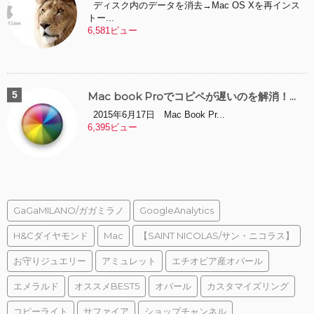
ディスク内のデータを消去→Mac OS Xを再インス
トー...
6,581ビュー
Mac book Proでコピペが遅いのを解消！...
2015年6月17日 Mac Book Pr...
6,395ビュー
GaGaMILANO/ガガミラノ
GoogleAnalytics
H&Cダイヤモンド
Mac
【SAINT NICOLAS/サン・ニコラス】
お守りジュエリー
アミュレット
エチオピア産オパール
エメラルド
オススメBEST5
オパール
カスタマイズリング
コピーライト
サファイア
ショップチャンネル