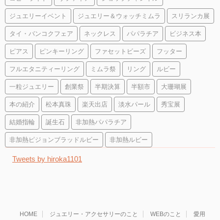
ジュエリーイベント
ジュエリー＆ウォッチミムラ
スリランカ展
タイ・バンコクフェア
ネックレス
パパラチア
ビジネス本
ピアス
ピンキーリング
ファセットビーズ
フッター
フルエタニティーリング
ミムラ祭
リング
ルビー
一粒ジュエリー
創業祭
半期決算
半額市
大珊瑚展
本の紹介
松本真珠
楽天出店
淡水パール
秀宝展
結婚指輪
誕生石
非加熱パパラチア
非加熱ピジョンブラッドルビー
非加熱ルビー
Tweets by hiroka1101
HOME
ジュエリー・アクセサリーのこと
WEBのこと
愛用