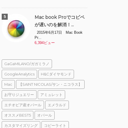
Mac book Proでコピペ
が遅いのを解消！...
2015年6月17日 Mac Book
Pr...
6,394ビュー
GaGaMILANO/ガガミラノ
GoogleAnalytics
H&Cダイヤモンド
Mac
【SAINT NICOLAS/サン・ニコラス】
お守りジュエリー
アミュレット
エチオピア産オパール
エメラルド
オススメBEST5
オパール
カスタマイズリング
コピーライト