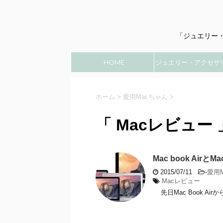
「ジュエリー
HOME
ジュエリー・アクセサ
のこと
ホーム
>
愛用Macちゃん
>
「 Macレビュー 
Mac book Airと
2015/07/11
-
愛用
Macレビュー
先日Mac Book AirからMa