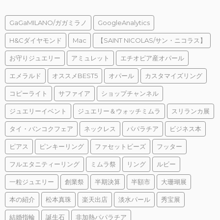
GaGaMILANO/ガガミラノ
GoogleAnalytics
H&Cダイヤモンド
Mac
【SAINT NICOLAS/サン・ニコラス】
お守りジュエリー
アミュレット
エチオピア産オパール
エメラルド
オススメBEST5
オパール
カスタマイズリング
コピーライト
サファイア
ショップチャンネル
ジュエリーイベント
ジュエリー＆ウォッチミムラ
スリランカ展
タイ・バンコクフェア
ネックレス
パパラチア
ビジネス本
ピアス
ピンキーリング
ファセットビーズ
フッター
フルエタニティーリング
ミムラ祭
リング
ルビー
一粒ジュエリー
創業祭
半期決算
半額市
大珊瑚展
本の紹介
松本真珠
楽天出店
淡水パール
秀宝展
結婚指輪
誕生石
非加熱パパラチア