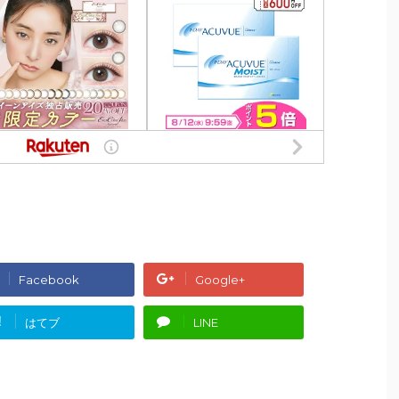
Facebook
Google+
!
はてブ
LINE