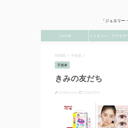
「ジュエリー
HOME
ジュエリー・アクセサ
のこと
HOME
>
子供本
>
子供本
きみの友だち
2015/04/04
2016/07/14