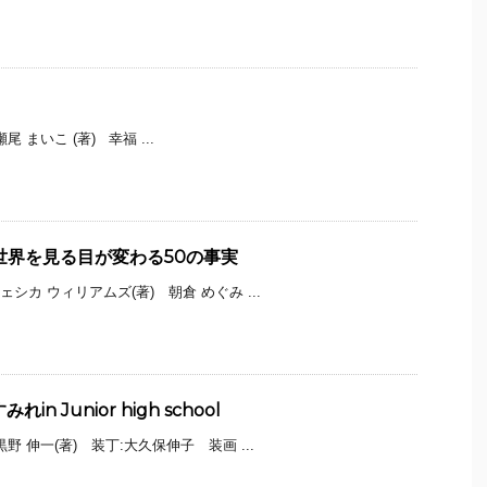
尾 まいこ (著) 幸福 ...
世界を見る目が変わる50の事実
ェシカ ウィリアムズ(著) 朝倉 めぐみ ...
n Junior high school
黒野 伸一(著) 装丁:大久保伸子 装画 ...