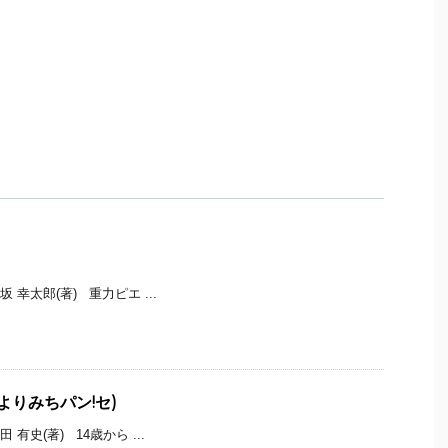
 幸太郎(著) 重力ピエ ...
(よりみちパン!セ)
 有史(著) 14歳から ...