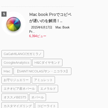
Mac book Proでコピペ
が遅いのを解消！...
2015年6月17日 Mac Book
Pr...
6,394ビュー
GaGaMILANO/ガガミラノ
GoogleAnalytics
H&Cダイヤモンド
Mac
【SAINT NICOLAS/サン・ニコラス】
お守りジュエリー
アミュレット
エチオピア産オパール
エメラルド
オススメBEST5
オパール
カスタマイズリング
コピーライト