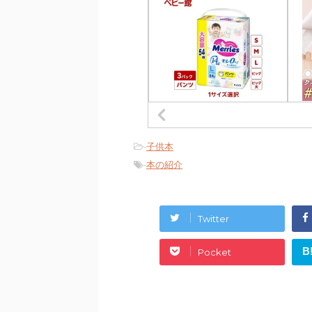
-
子供本
-
本の紹介
Twitter
B
Pocket