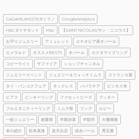
GaGaMILANO/ガガミラノ
GoogleAnalytics
H&Cダイヤモンド
Mac
【SAINT NICOLAS/サン・ニコラス】
お守りジュエリー
アミュレット
エチオピア産オパール
エメラルド
オススメBEST5
オパール
カスタマイズリング
コピーライト
サファイア
ショップチャンネル
ジュエリーイベント
ジュエリー＆ウォッチミムラ
スリランカ展
タイ・バンコクフェア
ネックレス
パパラチア
ビジネス本
ピアス
ピンキーリング
ファセットビーズ
フッター
フルエタニティーリング
ミムラ祭
リング
ルビー
一粒ジュエリー
創業祭
半期決算
半額市
大珊瑚展
本の紹介
松本真珠
楽天出店
淡水パール
秀宝展