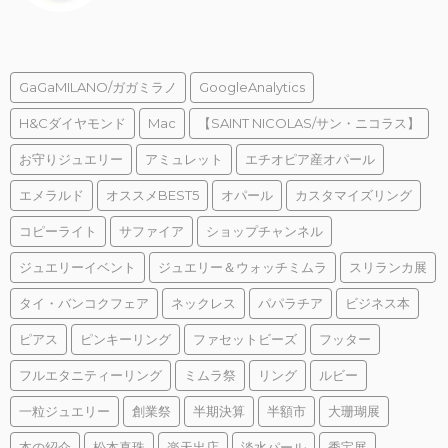
GaGaMILANO/ガガミラノ
GoogleAnalytics
H&Cダイヤモンド
Mac
【SAINT NICOLAS/サン・ニコラス】
お守りジュエリー
アミュレット
エチオピア産オパール
エメラルド
オススメBEST5
オパール
カスタマイズリング
コピーライト
サファイア
ショップチャンネル
ジュエリーイベント
ジュエリー＆ウォッチミムラ
スリランカ展
タイ・バンコクフェア
ネックレス
パパラチア
ビジネス本
ピアス
ピンキーリング
ファセットビーズ
フッター
フルエタニティーリング
ミムラ祭
リング
ルビー
一粒ジュエリー
創業祭
半期決算
半額市
大珊瑚展
本の紹介
松本真珠
楽天出店
淡水パール
秀宝展