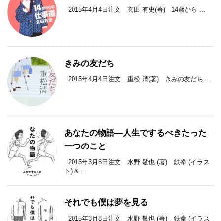
2015年4月4日注文 玄田 有史(著) 14歳から ...
きみの友だち
2015年4月4日注文 重松 清(著) きみの友だち ...
あなたの物語―人生でするべきたった
一つのこと
2015年3月8日注文 水野 敬也 (著) 鉄拳 (イラス
ト) & ...
それでも僕は夢を見る
2015年3月8日注文 水野 敬也 (著) 鉄拳 (イラス