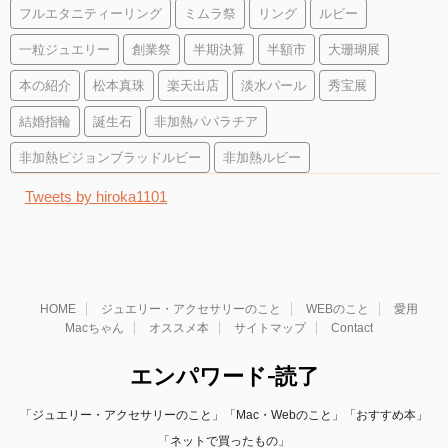
フルエタニティーリング
ミムラ祭
リング
ルビー
一粒ジュエリー
創業祭
半期決算
半額市
大珊瑚展
本の紹介
松本真珠
楽天出店
淡水パール
秀宝展
結婚指輪
誕生石
非加熱パパラチア
非加熱ピジョンブラッドルビー
非加熱ルビー
Tweets by hiroka1101
HOME
ジュエリー・アクセサリーのこと
WEBのこと
愛用
Macちゃん
オススメ本
サイトマップ
Contact
エンパワード-読了
「ジュエリー・アクセサリーのこと」「Mac・Webのこと」「おすすめ本」
「ネットで買ったもの」