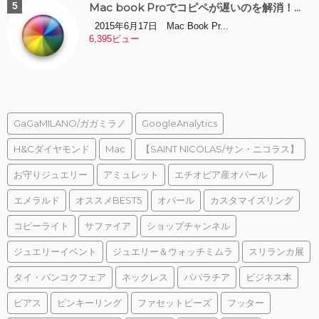
Mac book Proでコピペが遅いのを解消！...
2015年6月17日 Mac Book Pr...
6,395ビュー
GaGaMILANO/ガガミラノ
GoogleAnalytics
H&Cダイヤモンド
Mac
【SAINT NICOLAS/サン・ニコラス】
お守りジュエリー
アミュレット
エチオピア産オパール
エメラルド
オススメBEST5
オパール
カスタマイズリング
コピーライト
サファイア
ショップチャンネル
ジュエリーイベント
ジュエリー＆ウォッチミムラ
スリランカ展
タイ・バンコクフェア
ネックレス
パパラチア
ビジネス本
ピアス
ピンキーリング
ファセットビーズ
フッター