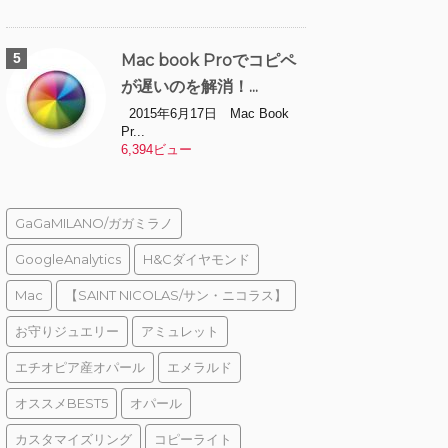
Mac book Proでコピペ
が遅いのを解消！...
2015年6月17日 Mac Book
Pr...
6,394ビュー
GaGaMILANO/ガガミラノ
GoogleAnalytics
H&Cダイヤモンド
Mac
【SAINT NICOLAS/サン・ニコラス】
お守りジュエリー
アミュレット
エチオピア産オパール
エメラルド
オススメBEST5
オパール
カスタマイズリング
コピーライト