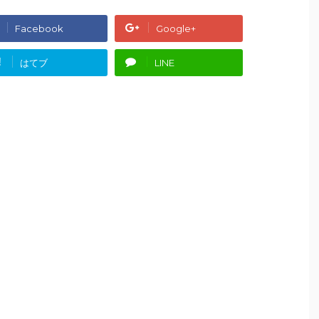
Facebook
Google+
!
はてブ
LINE