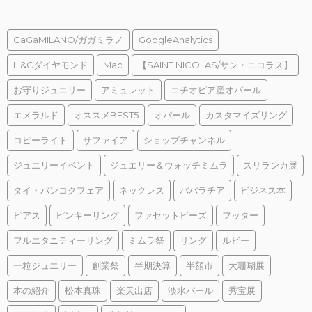
GaGaMILANO/ガガミラノ
GoogleAnalytics
H&Cダイヤモンド
Mac
【SAINT NICOLAS/サン・ニコラス】
お守りジュエリー
アミュレット
エチオピア産オパール
エメラルド
オススメBEST5
オパール
カスタマイズリング
コピーライト
サファイア
ショップチャンネル
ジュエリーイベント
ジュエリー＆ウォッチミムラ
スリランカ展
タイ・バンコクフェア
ネックレス
パパラチア
ビジネス本
ピアス
ピンキーリング
ファセットビーズ
フッター
フルエタニティーリング
ミムラ祭
リング
ルビー
一粒ジュエリー
創業祭
半期決算
半額市
大珊瑚展
本の紹介
松本真珠
楽天出店
淡水パール
秀宝展