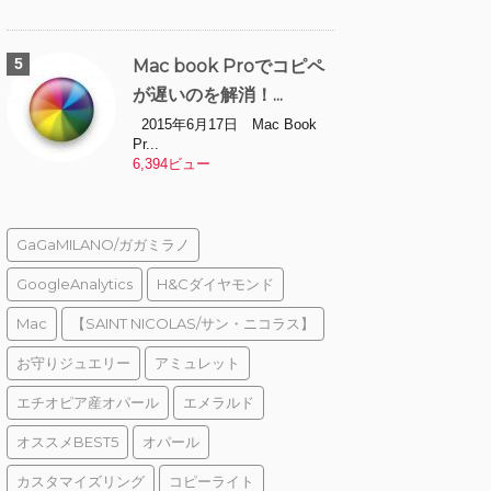
Mac book Proでコピペ
が遅いのを解消！...
2015年6月17日 Mac Book
Pr...
6,394ビュー
GaGaMILANO/ガガミラノ
GoogleAnalytics
H&Cダイヤモンド
Mac
【SAINT NICOLAS/サン・ニコラス】
お守りジュエリー
アミュレット
エチオピア産オパール
エメラルド
オススメBEST5
オパール
カスタマイズリング
コピーライト