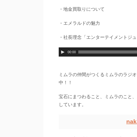
・地金買取りについて
・エメラルドの魅力
・社長理念「エンターテイメントジュ
00:00
ミムラの仲間がつくるミムラのラジオ番
中！！
宝石にまつわること、ミムラのこと、
しています。
nak