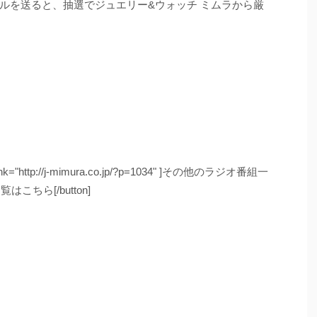
ルを送ると、抽選でジュエリー&ウォッチ ミムラから厳
m" link="http://j-mimura.co.jp/?p=1034" ]その他のラジオ番組一
覧はこちら[/button]