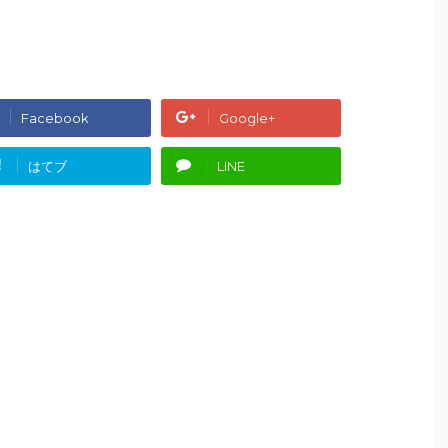
Facebook
Google+
!
はてブ
LINE