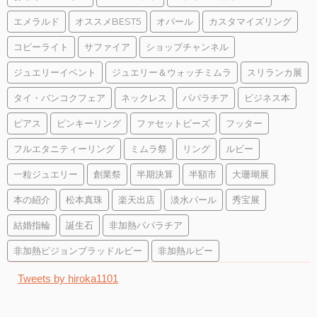
エメラルド
オススメBEST5
オパール
カスタマイズリング
コピーライト
サファイア
ショップチャンネル
ジュエリーイベント
ジュエリー＆ウォッチミムラ
スリランカ展
タイ・バンコクフェア
ネックレス
パパラチア
ビジネス本
ピアス
ピンキーリング
ファセットビーズ
フッター
フルエタニティーリング
ミムラ祭
リング
ルビー
一粒ジュエリー
創業祭
半期決算
半額市
大珊瑚展
本の紹介
松本真珠
楽天出店
淡水パール
秀宝展
結婚指輪
誕生石
非加熱パパラチア
非加熱ピジョンブラッドルビー
非加熱ルビー
Tweets by hiroka1101