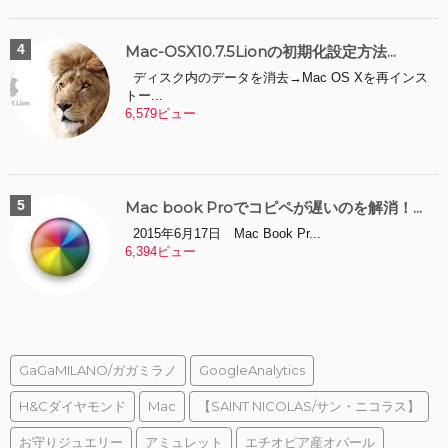
Mac-OSX10.7.5Lionの初期化設定方法...
ディスク内のデータを消去→Mac OS Xを再インス
トー...
6,579ビュー
Mac book Proでコピペが遅いのを解消！...
2015年6月17日 Mac Book Pr...
6,394ビュー
GaGaMILANO/ガガミラノ
GoogleAnalytics
H&Cダイヤモンド
Mac
【SAINT NICOLAS/サン・ニコラス】
お守りジュエリー
アミュレット
エチオピア産オパール