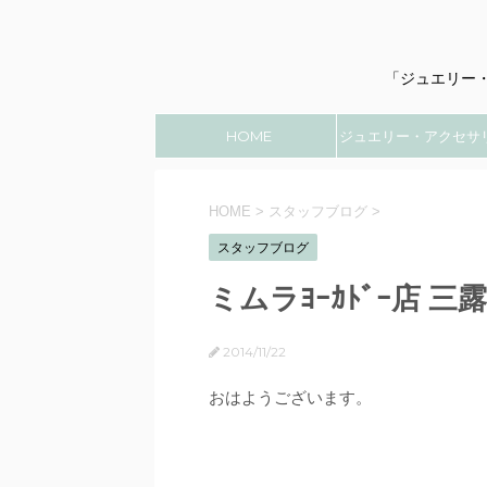
「ジュエリー
HOME
ジュエリー・アクセサ
のこと
HOME
>
スタッフブログ
>
スタッフブログ
ミムラﾖｰｶﾄﾞｰ店 三
2014/11/22
おはようございます。