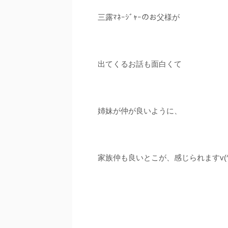
三露ﾏﾈｰｼﾞｬｰのお父様が
出てくるお話も面白くて
姉妹が仲が良いように、
家族仲も良いとこが、感じられますv(^-