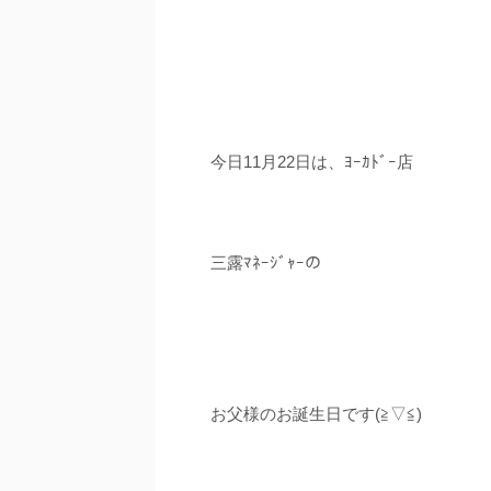
今日11月22日は、ﾖｰｶﾄﾞｰ店
三露ﾏﾈｰｼﾞｬｰの
お父様のお誕生日です(≧▽≦)