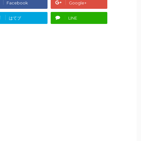
Facebook
Google+
!
はてブ
LINE