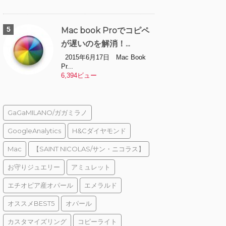
Mac book Proでコピペ
が遅いのを解消！...
2015年6月17日 Mac Book
Pr...
6,394ビュー
GaGaMILANO/ガガミラノ
GoogleAnalytics
H&Cダイヤモンド
Mac
【SAINT NICOLAS/サン・ニコラス】
お守りジュエリー
アミュレット
エチオピア産オパール
エメラルド
オススメBEST5
オパール
カスタマイズリング
コピーライト