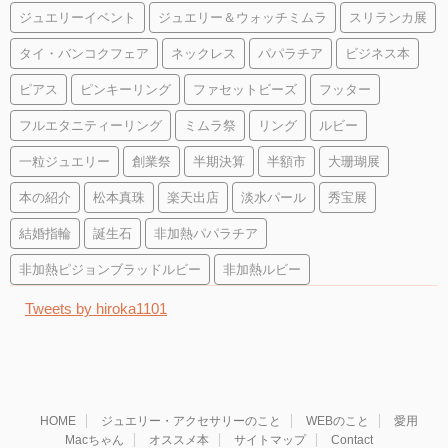
ジュエリーイベント
ジュエリー＆ウォッチミムラ
スリランカ展
タイ・バンコクフェア
ネックレス
パパラチア
ビジネス本
ピアス
ピンキーリング
ファセットビーズ
フッター
フルエタニティーリング
ミムラ祭
リング
ルビー
一粒ジュエリー
創業祭
半期決算
半額市
大珊瑚展
本の紹介
松本真珠
楽天出店
淡水パール
秀宝展
結婚指輪
誕生石
非加熱パパラチア
非加熱ピジョンブラッドルビー
非加熱ルビー
Tweets by hiroka1101
HOME
ジュエリー・アクセサリーのこと
WEBのこと
愛用
Macちゃん
オススメ本
サイトマップ
Contact