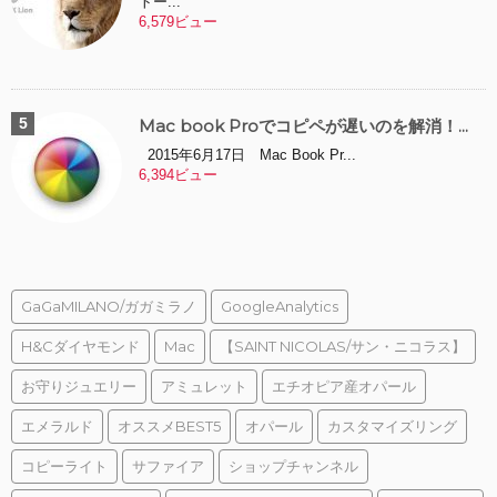
トー...
6,579ビュー
Mac book Proでコピペが遅いのを解消！...
2015年6月17日 Mac Book Pr...
6,394ビュー
GaGaMILANO/ガガミラノ
GoogleAnalytics
H&Cダイヤモンド
Mac
【SAINT NICOLAS/サン・ニコラス】
お守りジュエリー
アミュレット
エチオピア産オパール
エメラルド
オススメBEST5
オパール
カスタマイズリング
コピーライト
サファイア
ショップチャンネル