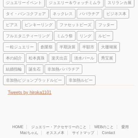
ジュエリーイベント
ジュエリー＆ウォッチミムラ
スリランカ展
タイ・バンコクフェア
ネックレス
パパラチア
ビジネス本
ピアス
ピンキーリング
ファセットビーズ
フッター
フルエタニティーリング
ミムラ祭
リング
ルビー
一粒ジュエリー
創業祭
半期決算
半額市
大珊瑚展
本の紹介
松本真珠
楽天出店
淡水パール
秀宝展
結婚指輪
誕生石
非加熱パパラチア
非加熱ピジョンブラッドルビー
非加熱ルビー
Tweets by hiroka1101
HOME
ジュエリー・アクセサリーのこと
WEBのこと
愛用
Macちゃん
オススメ本
サイトマップ
Contact