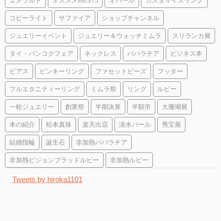
エメラルド
オススメBEST5
オパール
カスタマイズリング
コピーライト
サファイア
ショップチャンネル
ジュエリーイベント
ジュエリー＆ウォッチミムラ
スリランカ展
タイ・バンコクフェア
ネックレス
パパラチア
ビジネス本
ピアス
ピンキーリング
ファセットビーズ
フッター
フルエタニティーリング
ミムラ祭
リング
ルビー
一粒ジュエリー
創業祭
半期決算
半額市
大珊瑚展
本の紹介
松本真珠
楽天出店
淡水パール
秀宝展
結婚指輪
誕生石
非加熱パパラチア
非加熱ピジョンブラッドルビー
非加熱ルビー
Tweets by hiroka1101