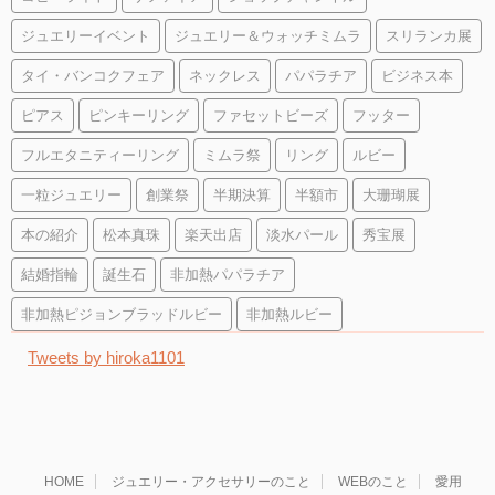
ジュエリーイベント
ジュエリー＆ウォッチミムラ
スリランカ展
タイ・バンコクフェア
ネックレス
パパラチア
ビジネス本
ピアス
ピンキーリング
ファセットビーズ
フッター
フルエタニティーリング
ミムラ祭
リング
ルビー
一粒ジュエリー
創業祭
半期決算
半額市
大珊瑚展
本の紹介
松本真珠
楽天出店
淡水パール
秀宝展
結婚指輪
誕生石
非加熱パパラチア
非加熱ピジョンブラッドルビー
非加熱ルビー
Tweets by hiroka1101
HOME
ジュエリー・アクセサリーのこと
WEBのこと
愛用