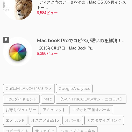
ディスク内のデータを消去→Mac OS Xを再インス
トー...
6,584ビュー
Mac book Proでコピペが遅いのを解消！...
2015年6月17日 Mac Book Pr...
6,396ビュー
GaGaMILANO/ガガミラノ
GoogleAnalytics
H&Cダイヤモンド
Mac
【SAINT NICOLAS/サン・ニコラス】
お守りジュエリー
アミュレット
エチオピア産オパール
エメラルド
オススメBEST5
オパール
カスタマイズリング
コピーライト
サファイア
ショップチャンネル